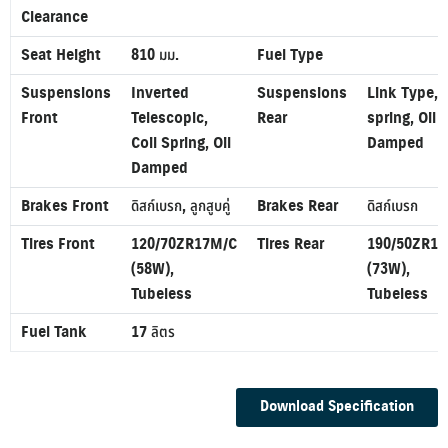
Clearance
Seat Height
810 มม.
Fuel Type
Suspensions
Inverted
Suspensions
Link Type, c
Front
Telescopic,
Rear
spring, Oil
Coil Spring, Oil
Damped
Damped
Brakes Front
ดิสก์เบรก, ลูกสูบคู่
Brakes Rear
ดิสก์เบรก
Tires Front
120/70ZR17M/C
Tires Rear
190/50ZR1
(58W),
(73W),
Tubeless
Tubeless
Fuel Tank
17 ลิตร
Download Specification