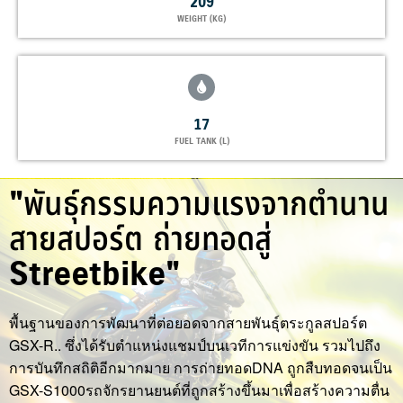
209
WEIGHT (KG)
17
FUEL TANK (L)
"พันธุ์กรรมความแรงจากตำนาน
สายสปอร์ต ถ่ายทอดสู่
Streetbike"
พื้นฐานของการพัฒนาที่ต่อยอดจากสายพันธุ์ตระกูลสปอร์ต
GSX-R.. ซึ่งได้รับตำแหน่งแชมป์บนเวทีการแข่งขัน รวมไปถึง
การบันทึกสถิติอีกมากมาย การถ่ายทอดDNA ถูกสืบทอดจนเป็น
GSX-S1000รถจักรยานยนต์ที่ถูกสร้างขึ้นมาเพื่อสร้างความตื่น