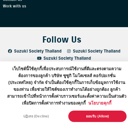
Work with us
Follow Us
Suzuki Society Thailand
Suzuki Society Thailand
Suzuki Society Thailand
เว็บไซต์นี้ใช้คุกกี้เพื่อประสบการณ์ใช้งานที่ดีและตรงตามความ
Copyright © 2021 SUZUKI MOTOSALES CORPORATION
ต้องการของลูกค้า บริษัท ซูซูกิ โมโตเซลส์ คอร์ปอเรชั่น
(THAILAND) CO.,LTD. All rights reserved.
(ประเทศไทย) จำกัด จำเป็นต้องใช้คุกกี้ในการเก็บข้อมูลการใช้งาน
ของท่าน เพื่อช่วยให้ไซต์ของเราทำงานได้อย่างถูกต้อง ลูกค้า
google-site-
สามารถเข้าไปที่หน้าการตั้งค่าบราวเซอร์และตั้งค่าความเป็นส่วนตัว
verification=sEl2NONBPuwBOjTZ1GTdeTK1LnCA3HmlhsWwXh7N
เพื่อปิดการตั้งค่าการทำงานของคุกกี้
นโยบายคุกกี้
ปฏิเสธ (Decline)
ยอมรับ (Allow)