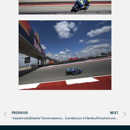
PREVIOUS
NEXT
“รณรงค์การขับขี่ปลอดภัย”ในเทศกาลสงกรานต์ 2562
รินส์ ฟอร์มแรง คว้าโพเดียมที่บ้านเกิดประเทศสเปน