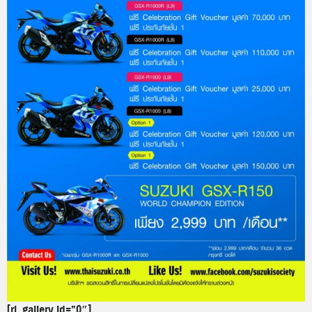
[rl_gallery id=”0″]