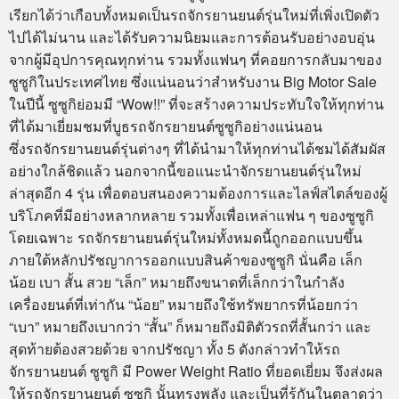
เรียกได้ว่าเกือบทั้งหมดเป็นรถจักรยานยนต์รุ่นใหม่ที่เพิ่งเปิดตัว
ไปได้ไม่นาน และได้รับความนิยมและการต้อนรับอย่างอบอุ่น
จากผู้มีอุปการคุณทุกท่าน รวมทั้งแฟนๆ ที่คอยการกลับมาของ
ซูซูกิในประเทศไทย ซึ่งแน่นอนว่าสำหรับงาน Big Motor Sale
ในปีนี้ ซูซูกิย่อมมี “Wow!!” ที่จะสร้างความประทับใจให้ทุกท่าน
ที่ได้มาเยี่ยมชมที่บูธรถจักรยายนต์ซูซูกิอย่างแน่นอน
ซึ่งรถจักรยานยนต์รุ่นต่างๆ ที่ได้นำมาให้ทุกท่านได้ชมได้สัมผัส
อย่างใกล้ชิดแล้ว นอกจากนี้ขอแนะนำจักรยานยนต์รุ่นใหม่
ล่าสุดอีก 4 รุ่น เพื่อตอบสนองความต้องการและไลฟ์สไตล์ของผู้
บริโภคที่มีอย่างหลากหลาย รวมทั้งเพื่อเหล่าแฟน ๆ ของซูซูกิ
โดยเฉพาะ รถจักรยานยนต์รุ่นใหม่ทั้งหมดนี้ถูกออกแบบขึ้น
ภายใต้หลักปรัชญาการออกแบบสินค้าของซูซูกิ นั่นคือ เล็ก
น้อย เบา สั้น สวย “เล็ก” หมายถึงขนาดที่เล็กกว่าในกำลัง
เครื่องยนต์ที่เท่ากัน “น้อย” หมายถึงใช้ทรัพยากรที่น้อยกว่า
“เบา” หมายถึงเบากว่า “สั้น” ก็หมายถึงมิติตัวรถที่สั้นกว่า และ
สุดท้ายต้องสวยด้วย จากปรัชญา ทั้ง 5 ดังกล่าวทำให้รถ
จักรยานยนต์ ซูซูกิ มี Power Weight Ratio ที่ยอดเยี่ยม จึงส่งผล
ให้รถจักรยานยนต์ ซูซูกิ นั้นทรงพลัง และเป็นที่รู้กันในตลาดว่า