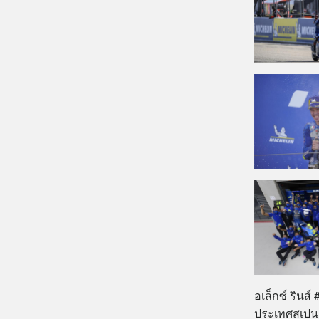
อเล็กซ์ รินส
ประเทศสเปน